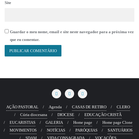
Site
Guardar o meu nome, email e site neste navegador para a próxima vez
que eu comentar.
AÇÃO PASTORAL
Agenda
CASAS DE RETIRO
CLERO
Cúria diocesana
DIOCESE
EDUCAÇÃO CRISTÃ
EUCARISTIAS
GALERIA
Home page
Home page Clone
MOVIMENTOS
NOTÍCIAS
PARÓQUIAS
SANTUÁRIOS
SDAM
VIDA CONSAGRADA
VOCAÇÕES