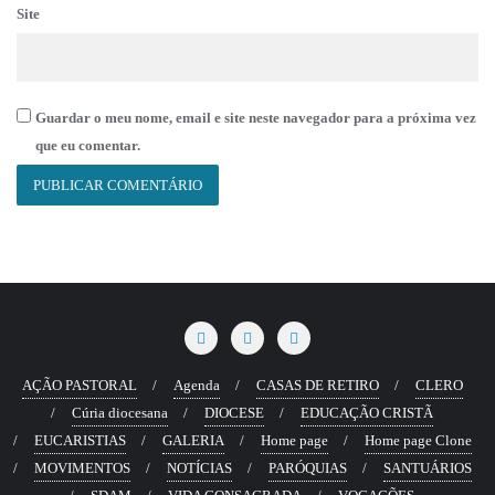
Site
Guardar o meu nome, email e site neste navegador para a próxima vez
que eu comentar.
AÇÃO PASTORAL
Agenda
CASAS DE RETIRO
CLERO
Cúria diocesana
DIOCESE
EDUCAÇÃO CRISTÃ
EUCARISTIAS
GALERIA
Home page
Home page Clone
MOVIMENTOS
NOTÍCIAS
PARÓQUIAS
SANTUÁRIOS