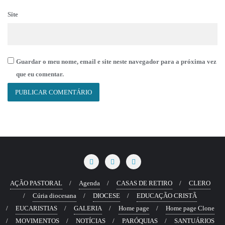
Site
Guardar o meu nome, email e site neste navegador para a próxima vez
que eu comentar.
AÇÃO PASTORAL
Agenda
CASAS DE RETIRO
CLERO
Cúria diocesana
DIOCESE
EDUCAÇÃO CRISTÃ
EUCARISTIAS
GALERIA
Home page
Home page Clone
MOVIMENTOS
NOTÍCIAS
PARÓQUIAS
SANTUÁRIOS