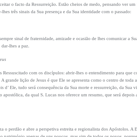
ceitar o facto da Ressurreição. Estão cheios de medo, pensando ver um 
-lhes três sinais da Sua presença e da Sua identidade com o passado:
 sempre sinal de fraternidade, amizade e ocasião de lhes comunicar a S
e dar-lhes a paz.
Deus
sus Ressuscitado com os discípulos: abrir-lhes o entendimento para que
A grande lição de Jesus é que Ele se apresenta como o centro de toda a E
is d’ Ele, tudo será consequência da Sua morte e ressurreição, da Sua 
ão apostólica, da qual S. Lucas nos oferece um resumo, que será depoi
a o perdão e abre a perspetiva estreita e regionalista dos Apóstolos. A E
rão património apenas de uns poucos, mas sim de todos os povos, porque