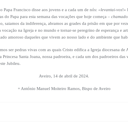
 Papa Francisco disse aos jovens e a cada um de nós:
«levantai-vos
!» 
ras do Papa para esta semana das vocações que hoje começa –
chamados
o, saiamos da indiferença, abramos as grades da prisão em que por vez
a vocação na Igreja e no mundo e tornar-se peregrino de esperança e ar
ado amoroso daqueles que vivem ao nosso lado e do ambiente que hab
emos ser pedras vivas com as quais Cristo edifica a Igreja diocesana d
 e a Princesa Santa Joana, nossa padroeira, e cada um dos padroeiros das
ste Jubileu.
Aveiro, 14 de abril de 2024.
+ António Manuel Moiteiro Ramos, Bispo de Aveiro