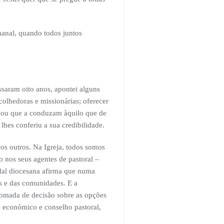
manal, quando todos juntos
ssaram oito anos, apontei alguns
colhedoras e missionárias; oferecer
a ou que a conduzam àquilo que de
hes conferiu a sua credibilidade.
os outros. Na Igreja, todos somos
o nos seus agentes de pastoral –
odal diocesana afirma que numa
s e das comunidades. E a
omada de decisão sobre as opções
o económico e conselho pastoral,