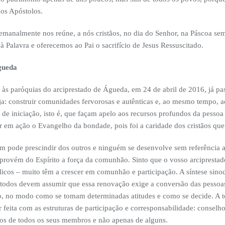
dos Apóstolos.
 semanalmente nos reúne, a nós cristãos, no dia do Senhor, na Páscoa se
 Palavra e oferecemos ao Pai o sacrifício de Jesus Ressuscitado.
gueda
 às paróquias do arciprestado de Águeda, em 24 de abril de 2016, já pa
ja: construir comunidades fervorosas e autênticas e, ao mesmo tempo, a
e iniciação, isto é, que façam apelo aos recursos profundos da pesso
 em ação o Evangelho da bondade, pois foi a caridade dos cristãos que l
m pode prescindir dos outros e ninguém se desenvolve sem referência a
 provém do Espírito a força da comunhão. Sinto que o vosso arciprestad
licos – muito têm a crescer em comunhão e participação. A síntese sin
 todos devem assumir que essa renovação exige a conversão das pessoa
, no modo como se tomam determinadas atitudes e como se decide. A t
 feita com as estruturas de participação e corresponsabilidade: conselh
utos de todos os seus membros e não apenas de alguns.