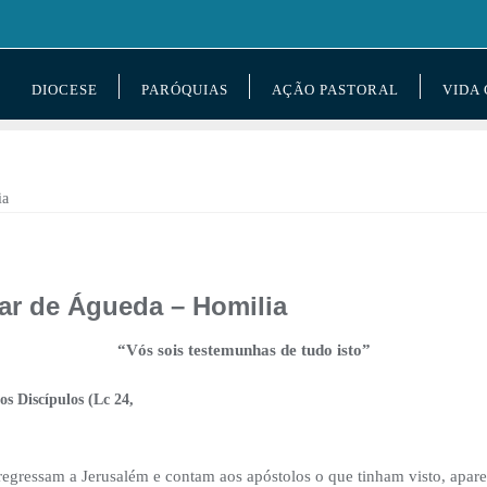
DIOCESE
PARÓQUIAS
AÇÃO PASTORAL
VIDA
ar de Águeda – Homilia
“Vós sois testemunhas de tudo isto”
os Discípulos (Lc 24,
egressam a Jerusalém e contam aos apóstolos o que tinham visto, aparec