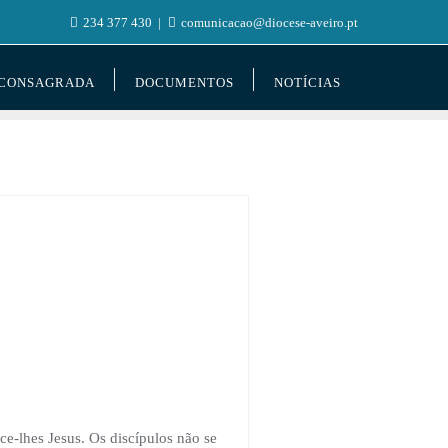
234 377 430
comunicacao@diocese-aveiro.pt
 CONSAGRADA
DOCUMENTOS
NOTÍCIAS
e-lhes Jesus. Os discípulos não se