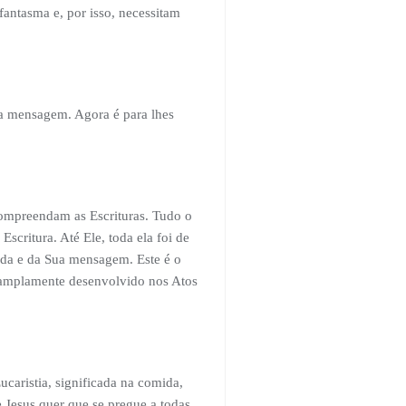
fantasma e, por isso, necessitam
ua mensagem. Agora é para lhes
 compreendam as Escrituras. Tudo o
scritura. Até Ele, toda ela foi de
vida e da Sua mensagem. Este é o
s amplamente desenvolvido nos Atos
ucaristia, significada na comida,
 Jesus quer que se pregue a todas