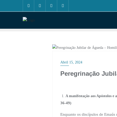
Skip
to
content
BISPO
Abril 15, 2024
Peregrinação Jubil
A manifestação aos Apóstolos e a
36-49)
Enquanto os discípulos de Emaús r