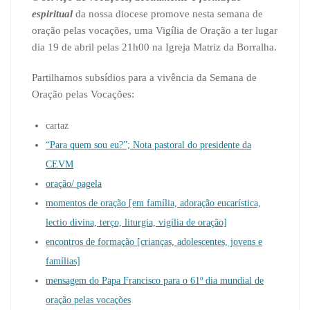
espiritua
l
da nossa diocese promove nesta semana de
oração pelas vocações, uma Vigília de Oração a ter lugar
dia 19 de abril pelas 21h00 na Igreja Matriz da Borralha.
Partilhamos subsídios para a vivência da Semana de
Oração pelas Vocações:
cartaz
“Para quem sou eu?”; Nota pastoral do presidente da
CEVM
oração/ pagela
momentos de oração [em família, adoração eucarística,
lectio divina, terço, liturgia, vigília de oração]
encontros de formação [crianças, adolescentes, jovens e
famílias]
mensagem do Papa Francisco para o 61º dia mundial de
oração pelas vocações