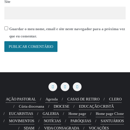
Site
Guardar o meu nome, email e site neste navegador para a próxima vez
que eu comentar.
AÇÃO PASTORAL
Agenda
CASAS DE RETIRO
CLERO
Cúria diocesana
DIOCESE
EDUCAÇÃO CRISTÃ
EUCARISTIAS
GALERIA
Home page
Home page Clone
MOVIMENTOS
NOTÍCIAS
PARÓQUIAS
SANTUÁRIOS
SDAM
VIDA CONSAGRADA
VOCAÇÕES