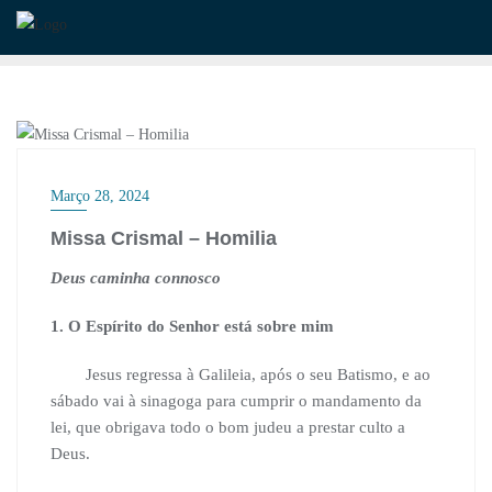
Skip
to
content
BISPO
Março 28, 2024
Missa Crismal – Homilia
Deus caminha connosco
1. O Espírito do Senhor está sobre mim
Jesus regressa à Galileia, após o seu Batismo, e ao
sábado vai à sinagoga para cumprir o mandamento da
lei, que obrigava todo o bom judeu a prestar culto a
Deus.