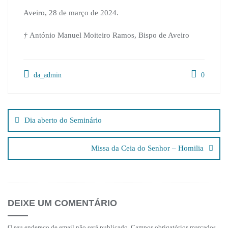
Aveiro, 28 de março de 2024.
†
António Manuel Moiteiro Ramos, Bispo de Aveiro
da_admin
0
Navegação
de
Dia aberto do Seminário
artigos
Missa da Ceia do Senhor – Homilia
DEIXE UM COMENTÁRIO
O seu endereço de email não será publicado.
Campos obrigatórios marcados