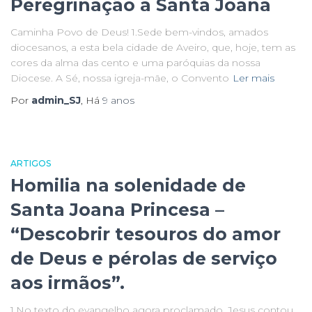
Peregrinação a Santa Joana
Caminha Povo de Deus! 1.Sede bem-vindos, amados
diocesanos, a esta bela cidade de Aveiro, que, hoje, tem as
cores da alma das cento e uma paróquias da nossa
Diocese. A Sé, nossa igreja-mãe, o Convento
Ler mais
Por
admin_SJ
, Há
9 anos
ARTIGOS
Homilia na solenidade de
Santa Joana Princesa –
“Descobrir tesouros do amor
de Deus e pérolas de serviço
aos irmãos”.
1.No texto do evangelho agora proclamado, Jesus contou