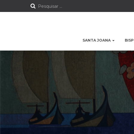
P
Pesquisar …
e
s
SANTA JOANA
BIS
q
u
i
s
a
r
p
o