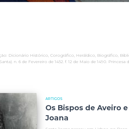
o: Dicionário Histórico, Corográfico, Heráldico, Biográfico, Bibl
anta). n. 6 de Fevereiro de 1452. f. 12 de Maio de 1490. Princesa d
ARTIGOS
Os Bispos de Aveiro e
Joana