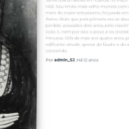
Santa Joana nasceu em Lisboa, no Paço d
1452. Seu irmão mais velho morrera com 
meio do maior entusiasmo, foi jurada em 
Reino, título que pela primeira vez se da
perdido, passados dois anos, pelo nascim
João II, nem por isso o povo e os cronist
Princesa. Órfã de mãe aos quatro anos, p
edificante virtude, apesar do fausto e do 
crescendo.
Por
admin_SJ
, Há
12 anos