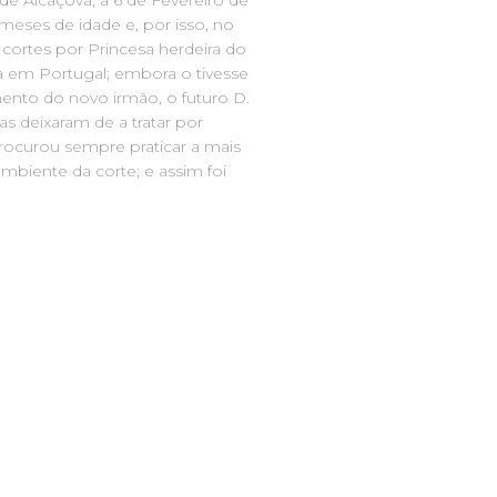
e Alcáçova, a 6 de Fevereiro de
meses de idade e, por isso, no
cortes por Princesa herdeira do
va em Portugal; embora o tivesse
ento do novo irmão, o futuro D.
as deixaram de a tratar por
rocurou sempre praticar a mais
ambiente da corte; e assim foi