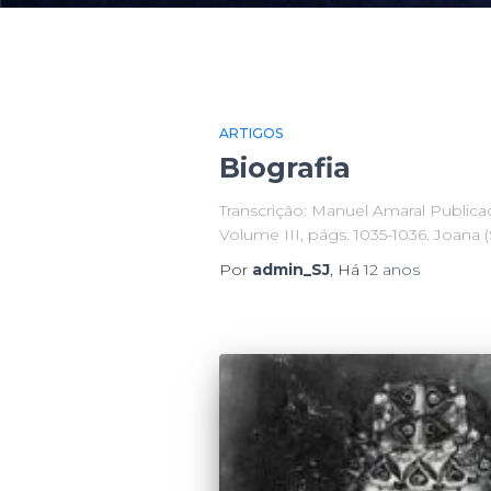
r
:
ARTIGOS
Biografia
Transcrição: Manuel Amaral Publicaçã
Volume III, págs. 1035-1036. Joana (S
Por
admin_SJ
, Há
12 anos