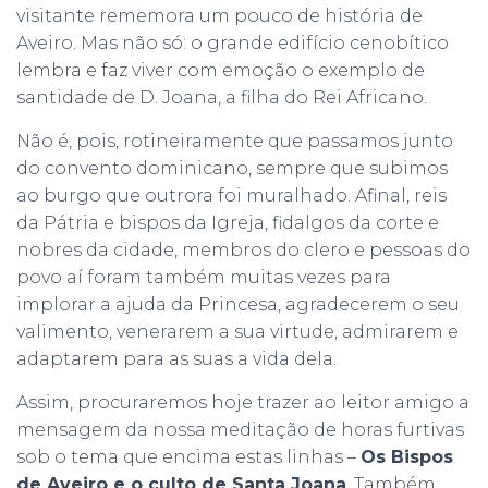
visitante rememora um pouco de história de
Aveiro. Mas não só: o grande edifício cenobítico
lembra e faz viver com emoção o exemplo de
santidade de D. Joana, a filha do Rei Africano.
Não é, pois, rotineiramente que passamos junto
do convento dominicano, sempre que subimos
ao burgo que outrora foi muralhado. Afinal, reis
da Pátria e bispos da Igreja, fidalgos da corte e
nobres da cidade, membros do clero e pessoas do
povo aí foram também muitas vezes para
implorar a ajuda da Princesa, agradecerem o seu
valimento, venerarem a sua virtude, admirarem e
adaptarem para as suas a vida dela.
Assim, procuraremos hoje trazer ao leitor amigo a
mensagem da nossa meditação de horas furtivas
sob o tema que encima estas linhas –
Os Bispos
de Aveiro e o culto de Santa Joana
. Também