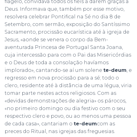
flagelo, convidava todos os fiéis a darem graças a
Deus. Informava que, também por esse motivo,
resolvera celebrar Pontifical na Sé no dia 8 de
Setembro, com sermão, exposição do Santíssimo
Sacramento, procissão eucarística até à igreja de
Jesus, «aonde se venera o corpo da Bem-
aventurada Princesa de Portugal Santa Joana,
cuja intercessão para com o Pai das Misericórdias
e o Deus de toda a consolação havíamos
implorado», cantando-se aí um solene
te-deum
, e
regresso em nova procissão para a sé; todo o
clero, residente até à distância de uma légua, viria
tomar parte nestes actos religiosos. Com as
«devidas demonstrações de alegria» os párocos,
«no primeiro domingo ou dia festivo com o seu
respectivo clero e povo, ou ao menos uma pessoa
de cada casa», cantariam o
te-deum
com as
preces do Ritual, nas igrejas das freguesias.