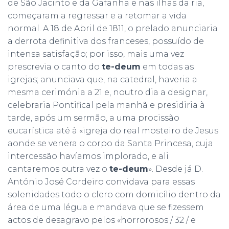
de São Jacinto e da Gafanha e nas ilhas da ria,
começaram a regressar e a retomar a vida
normal. A 18 de Abril de 1811, o prelado anunciaria
a derrota definitiva dos franceses, possuído de
intensa satisfação; por isso, mais uma vez
prescrevia o canto do
te-deum
em todas as
igrejas; anunciava que, na catedral, haveria a
mesma cerimónia a 21 e, noutro dia a designar,
celebraria Pontifical pela manhã e presidiria à
tarde, após um sermão, a uma procissão
eucarística até à «igreja do real mosteiro de Jesus
aonde se venera o corpo da Santa Princesa, cuja
intercessão havíamos implorado, e ali
cantaremos outra vez o
te-deum
». Desde já D.
António José Cordeiro convidava para essas
solenidades todo o clero com domicílio dentro da
área de uma légua e mandava que se fizessem
actos de desagravo pelos «horrorosos / 32 / e