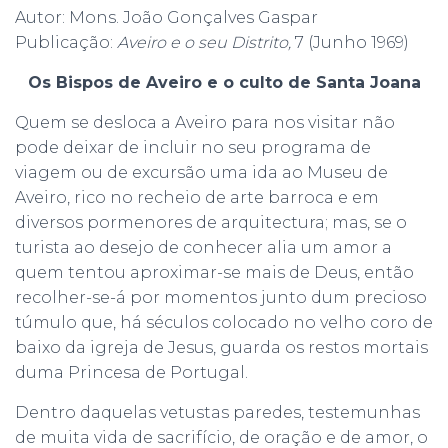
r
Autor: Mons. João Gonçalves Gaspar
Publicação:
Aveiro e o seu Distrito,
7 (Junho 1969)
:
Os Bispos de Aveiro e o culto de Santa Joana
Quem se desloca a Aveiro para nos visitar não
pode deixar de incluir no seu programa de
viagem ou de excursão uma ida ao Museu de
Aveiro, rico no recheio de arte barroca e em
diversos pormenores de arquitectura; mas, se o
turista ao desejo de conhecer alia um amor a
quem tentou aproximar-se mais de Deus, então
recolher-se-á por momentos junto dum precioso
túmulo que, há séculos colocado no velho coro de
baixo da igreja de Jesus, guarda os restos mortais
duma Princesa de Portugal.
Dentro daquelas vetustas paredes, testemunhas
de muita vida de sacrifício, de oração e de amor, o