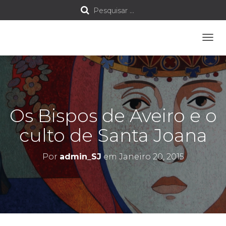
P
Pesquisar …
e
A
s
L
T
q
E
R
u
N
A
Os Bispos de Aveiro e o
i
R
A
culto de Santa Joana
s
N
A
a
V
Por
admin_SJ
em
Janeiro 20, 2015
E
G
r
A
Ç
p
Ã
O
o