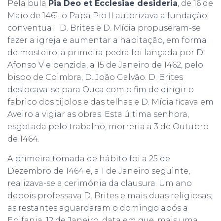
Pela bula
Pia Deo et Ecclesiae desideria
, de 16 de
Maio de 1461, o Papa Pio II autorizava a fundação
conventual. D. Brites e D. Mícia propuseram-se
fazer a igreja e aumentar a habitação, em forma
de mosteiro; a primeira pedra foi lançada por D.
Afonso V e benzida, a 15 de Janeiro de 1462, pelo
bispo de Coimbra, D. João Galvão. D. Brites
deslocava-se para Ouca com o fim de dirigir o
fabrico dos tijolos e das telhas e D. Mícia ficava em
Aveiro a vigiar as obras. Esta última senhora,
esgotada pelo trabalho, morreria a 3 de Outubro
de 1464.
A primeira tomada de hábito foi a 25 de
Dezembro de 1464 e, a 1 de Janeiro seguinte,
realizava-se a cerimónia da clausura. Um ano
depois professava D. Brites e mais duas religiosas;
as restantes aguardaram o domingo após a
Epifania, 12 de Janeiro, data em que, mais uma