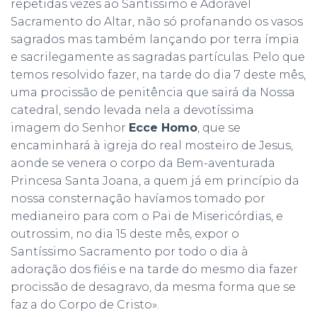
repetidas vezes ao Santíssimo e Adorável
Sacramento do Altar, não só profanando os vasos
sagrados mas também lançando por terra ímpia
e sacrilegamente as sagradas partículas. Pelo que
temos resolvido fazer, na tarde do dia 7 deste mês,
uma procissão de penitência que sairá da Nossa
catedral, sendo levada nela a devotíssima
imagem do Senhor
Ecce Homo
, que se
encaminhará à igreja do real mosteiro de Jesus,
aonde se venera o corpo da Bem-aventurada
Princesa Santa Joana, a quem já em princípio da
nossa consternação havíamos tomado por
medianeiro para com o Pai de Misericórdias, e
outrossim, no dia 15 deste mês, expor o
Santíssimo Sacramento por todo o dia à
adoração dos fiéis e na tarde do mesmo dia fazer
procissão de desagravo, da mesma forma que se
faz a do Corpo de Cristo».