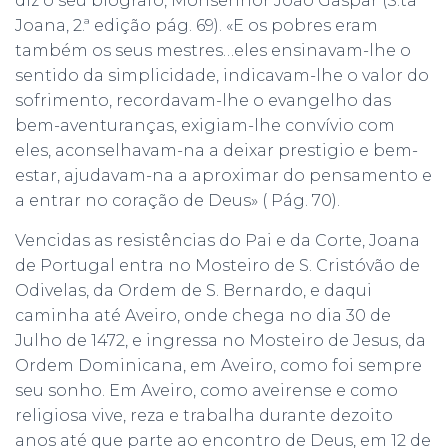
diz o seu biógrafo, Monsenhor João Gaspar (S.ta
Joana, 2.ª edição pág. 69). «E os pobres eram
também os seus mestres…eles ensinavam-lhe o
sentido da simplicidade, indicavam-lhe o valor do
sofrimento, recordavam-lhe o evangelho das
bem-aventuranças, exigiam-lhe convívio com
eles, aconselhavam-na a deixar prestigio e bem-
estar, ajudavam-na a aproximar do pensamento e
a entrar no coração de Deus» ( Pág. 70).
Vencidas as resistências do Pai e da Corte, Joana
de Portugal entra no Mosteiro de S. Cristóvão de
Odivelas, da Ordem de S. Bernardo, e daqui
caminha até Aveiro, onde chega no dia 30 de
Julho de 1472, e ingressa no Mosteiro de Jesus, da
Ordem Dominicana, em Aveiro, como foi sempre
seu sonho. Em Aveiro, como aveirense e como
religiosa vive, reza e trabalha durante dezoito
anos até que parte ao encontro de Deus, em 12 de