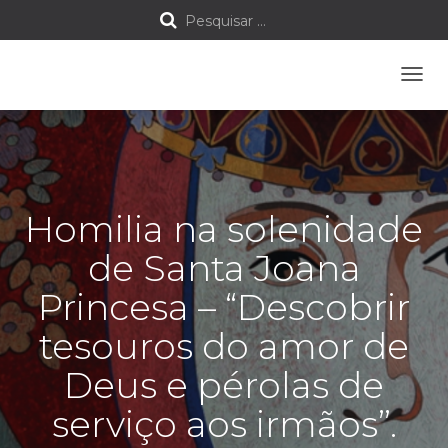
P
Pesquisar …
e
A
s
L
T
q
E
R
u
N
A
Homilia na solenidade
i
R
A
de Santa Joana
s
N
A
Princesa – “Descobrir
a
V
E
tesouros do amor de
G
r
A
Deus e pérolas de
Ç
p
Ã
serviço aos irmãos”.
O
o