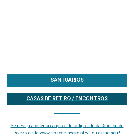
SANTUÁRIOS
CASAS DE RETIRO / ENCONTROS
Se deseja aceder ao arquivo do anterior site da diocese [ativo até fevereiro de 2024], clique aqui ou digite www.diocese-aveiro.pt/v2
Se deseja aceder ao arquivo do antigo site da Diocese de
Aveiro digite www.diocese-aveiro.pt/v2 ou clique aqui!