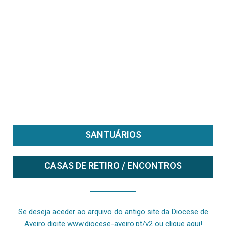
SANTUÁRIOS
CASAS DE RETIRO / ENCONTROS
Se deseja aceder ao arquivo do anterior site da diocese [ativo até fevereiro de 2024], clique aqui ou digite www.diocese-aveiro.pt/v2
Se deseja aceder ao arquivo do antigo site da Diocese de
Aveiro digite www.diocese-aveiro.pt/v2 ou clique aqui!