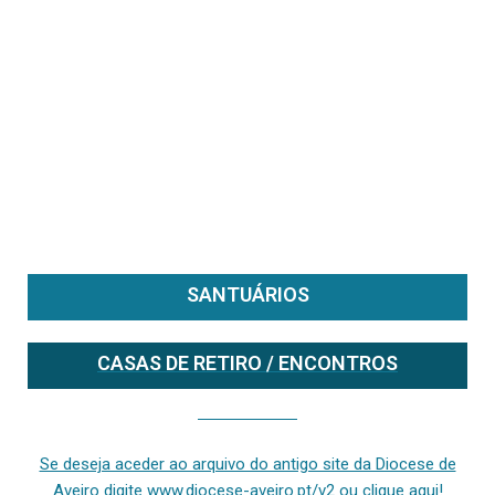
SANTUÁRIOS
CASAS DE RETIRO / ENCONTROS
Se deseja aceder ao arquivo do anterior site da diocese [ativo até fevereiro de 2024], clique aqui ou digite www.diocese-aveiro.pt/v2
Se deseja aceder ao arquivo do antigo site da Diocese de
Aveiro digite www.diocese-aveiro.pt/v2 ou clique aqui!