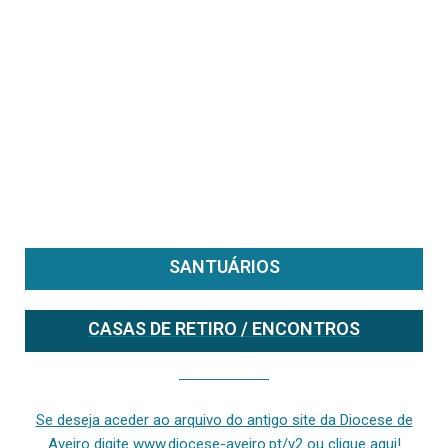
SANTUÁRIOS
CASAS DE RETIRO / ENCONTROS
Se deseja aceder ao arquivo do anterior site da diocese [ativo até fevereiro de 2024], clique aqui ou digite www.diocese-aveiro.pt/v2
Se deseja aceder ao arquivo do antigo site da Diocese de
Aveiro digite www.diocese-aveiro.pt/v2 ou clique aqui!