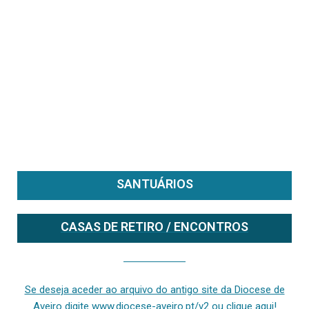
SANTUÁRIOS
CASAS DE RETIRO / ENCONTROS
Se deseja aceder ao arquivo do anterior site da diocese [ativo até fevereiro de 2024], clique aqui ou digite www.diocese-aveiro.pt/v2
Se deseja aceder ao arquivo do antigo site da Diocese de
Aveiro digite www.diocese-aveiro.pt/v2 ou clique aqui!