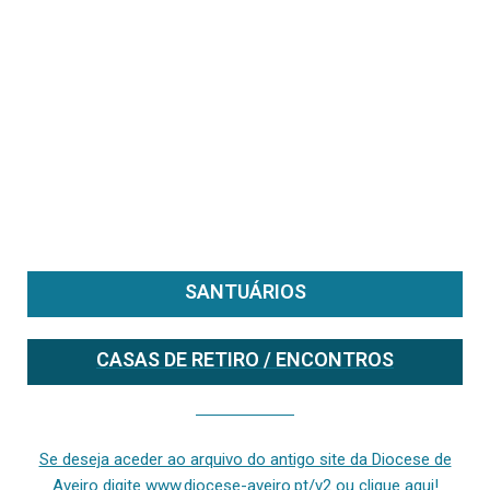
SANTUÁRIOS
CASAS DE RETIRO / ENCONTROS
Se deseja aceder ao arquivo do anterior site da diocese [ativo até fevereiro de 2024], clique aqui ou digite www.diocese-aveiro.pt/v2
Se deseja aceder ao arquivo do antigo site da Diocese de
Aveiro digite www.diocese-aveiro.pt/v2 ou clique aqui!