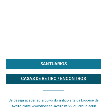
SANTUÁRIOS
CASAS DE RETIRO / ENCONTROS
Se deseja aceder ao arquivo do anterior site da diocese [ativo até fevereiro de 2024], clique aqui ou digite www.diocese-aveiro.pt/v2
Se deseja aceder ao arquivo do antigo site da Diocese de
Aveiro digite www.diocese-aveiro.pt/v2 ou clique aqui!