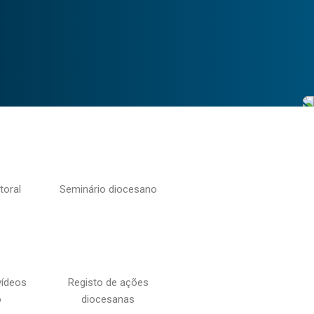
toral
Seminário diocesano
vídeos
Registo de ações
o
diocesanas