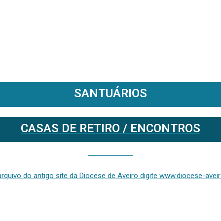
SANTUÁRIOS
CASAS DE RETIRO / ENCONTROS
Se deseja aceder ao arquivo do anterior site da diocese [ativo até fevereiro de 2024], clique aqui ou digite www.diocese-aveiro.pt/v2
rquivo do antigo site da Diocese de Aveiro digite www.diocese-aveiro