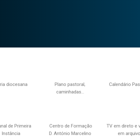
ria diocesana
Plano pastoral,
Calendário Pas
caminhadas…
unal de Primeira
Centro de Formação
TV em direto e 
Instância
D. António Marcelino
em arquiv