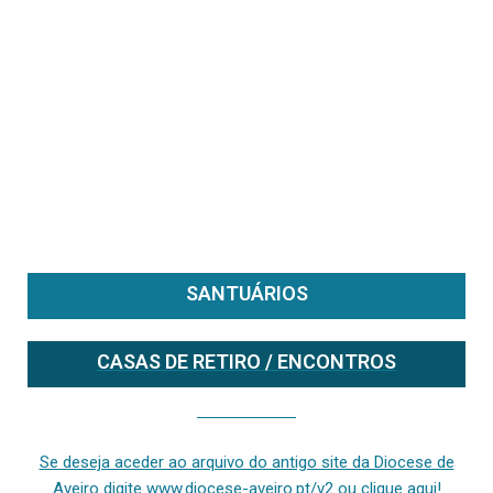
SANTUÁRIOS
CASAS DE RETIRO / ENCONTROS
Se deseja aceder ao arquivo do anterior site da diocese [ativo até fevereiro de 2024], clique aqui ou digite www.diocese-aveiro.pt/v2
Se deseja aceder ao arquivo do antigo site da Diocese de
Aveiro digite www.diocese-aveiro.pt/v2 ou clique aqui!