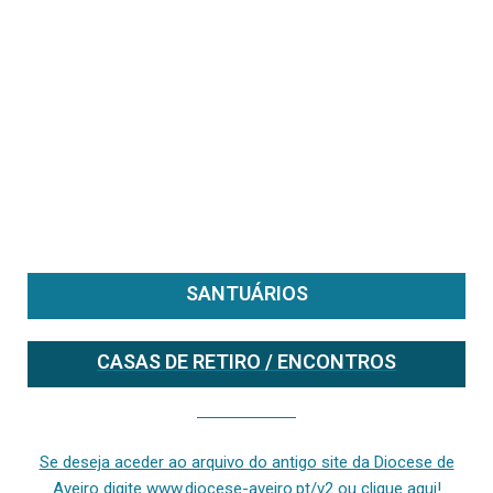
SANTUÁRIOS
CASAS DE RETIRO / ENCONTROS
Se deseja aceder ao arquivo do anterior site da diocese [ativo até fevereiro de 2024], clique aqui ou digite www.diocese-aveiro.pt/v2
Se deseja aceder ao arquivo do antigo site da Diocese de
Aveiro digite www.diocese-aveiro.pt/v2 ou clique aqui!