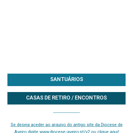
SANTUÁRIOS
CASAS DE RETIRO / ENCONTROS
Se deseja aceder ao arquivo do anterior site da diocese [ativo até fevereiro de 2024], clique aqui ou digite www.diocese-aveiro.pt/v2
Se deseja aceder ao arquivo do antigo site da Diocese de
Aveiro digite www.diocese-aveiro.pt/v2 ou clique aqui!