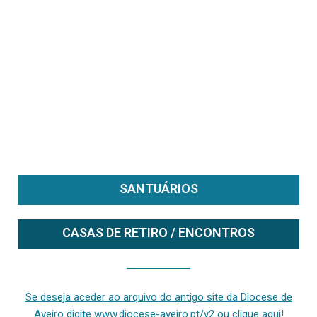
SANTUÁRIOS
CASAS DE RETIRO / ENCONTROS
Se deseja aceder ao arquivo do anterior site da diocese [ativo até fevereiro de 2024], clique aqui ou digite www.diocese-aveiro.pt/v2
Se deseja aceder ao arquivo do antigo site da Diocese de
Aveiro digite www.diocese-aveiro.pt/v2 ou clique aqui!