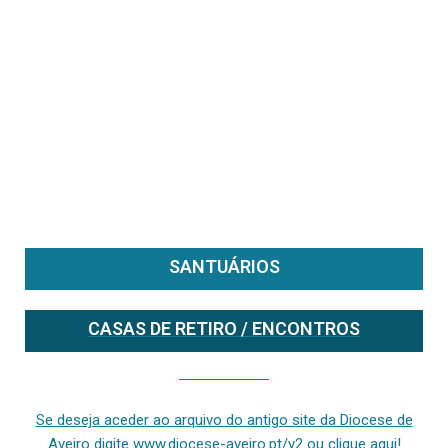
SANTUÁRIOS
CASAS DE RETIRO / ENCONTROS
Se deseja aceder ao arquivo do anterior site da diocese [ativo até fevereiro de 2024], clique aqui ou digite www.diocese-aveiro.pt/v2
Se deseja aceder ao arquivo do antigo site da Diocese de
Aveiro digite www.diocese-aveiro.pt/v2 ou clique aqui!