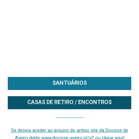
SANTUÁRIOS
CASAS DE RETIRO / ENCONTROS
Se deseja aceder ao arquivo do anterior site da diocese [ativo até fevereiro de 2024], clique aqui ou digite www.diocese-aveiro.pt/v2
Se deseja aceder ao arquivo do antigo site da Diocese de
Aveiro digite www.diocese-aveiro.pt/v2 ou clique aqui!