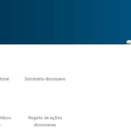
toral
Seminário diocesano
vídeos
Registo de ações
o
diocesanas