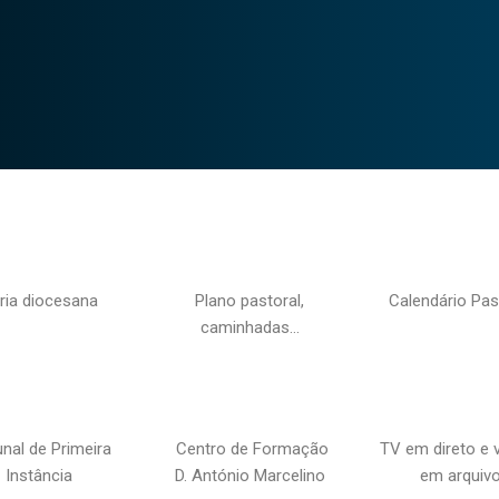
ria diocesana
Plano pastoral,
Calendário Pas
caminhadas…
unal de Primeira
Centro de Formação
TV em direto e 
Instância
D. António Marcelino
em arquiv