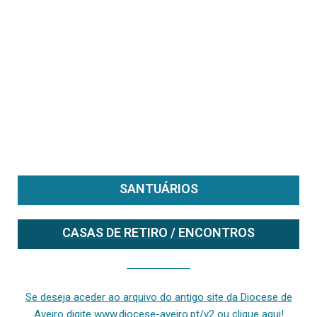
SANTUÁRIOS
CASAS DE RETIRO / ENCONTROS
Se deseja aceder ao arquivo do anterior site da diocese [ativo até fevereiro de 2024], clique aqui ou digite www.diocese-aveiro.pt/v2
Se deseja aceder ao arquivo do antigo site da Diocese de
Aveiro digite www.diocese-aveiro.pt/v2 ou clique aqui!