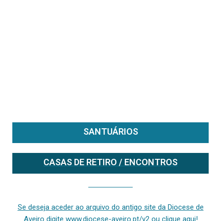
SANTUÁRIOS
CASAS DE RETIRO / ENCONTROS
Se deseja aceder ao arquivo do anterior site da diocese [ativo até fevereiro de 2024], clique aqui ou digite www.diocese-aveiro.pt/v2
Se deseja aceder ao arquivo do antigo site da Diocese de
Aveiro digite www.diocese-aveiro.pt/v2 ou clique aqui!