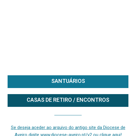
SANTUÁRIOS
CASAS DE RETIRO / ENCONTROS
Se deseja aceder ao arquivo do anterior site da diocese [ativo até fevereiro de 2024], clique aqui ou digite www.diocese-aveiro.pt/v2
Se deseja aceder ao arquivo do antigo site da Diocese de
Aveiro digite www.diocese-aveiro.pt/v2 ou clique aqui!