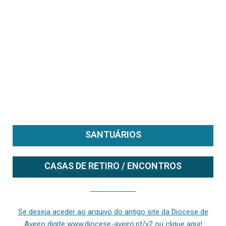
SANTUÁRIOS
CASAS DE RETIRO / ENCONTROS
Se deseja aceder ao arquivo do anterior site da diocese [ativo até fevereiro de 2024], clique aqui ou digite www.diocese-aveiro.pt/v2
Se deseja aceder ao arquivo do antigo site da Diocese de
Aveiro digite www.diocese-aveiro.pt/v2 ou clique aqui!