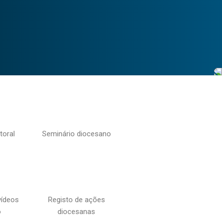
toral
Seminário diocesano
vídeos
Registo de ações
o
diocesanas