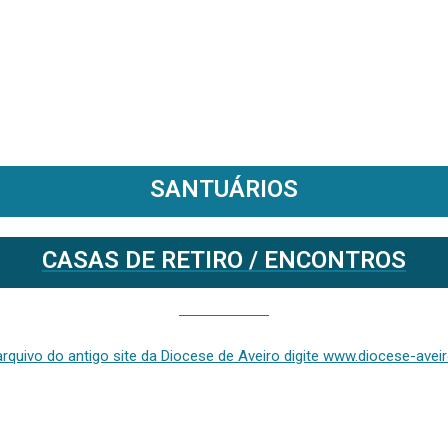
SANTUÁRIOS
CASAS DE RETIRO / ENCONTROS
Se deseja aceder ao arquivo do anterior site da diocese [ativo até fevereiro de 2024], clique aqui ou digite www.diocese-aveiro.pt/v2
rquivo do antigo site da Diocese de Aveiro digite www.diocese-aveiro