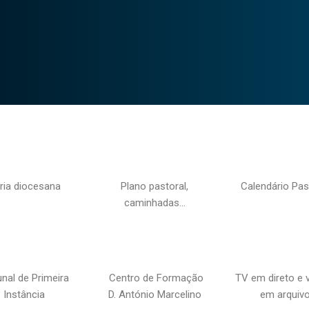
ria diocesana
Plano pastoral,
Calendário Pas
caminhadas…
unal de Primeira
Centro de Formação
TV em direto e 
Instância
D. António Marcelino
em arquiv