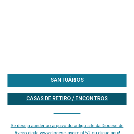
SANTUÁRIOS
CASAS DE RETIRO / ENCONTROS
Se deseja aceder ao arquivo do anterior site da diocese [ativo até fevereiro de 2024], clique aqui ou digite www.diocese-aveiro.pt/v2
Se deseja aceder ao arquivo do antigo site da Diocese de
Aveiro digite www.diocese-aveiro.pt/v2 ou clique aqui!