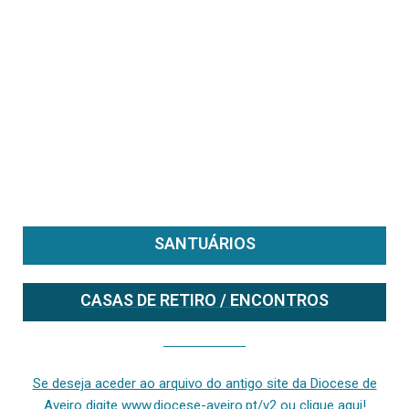
SANTUÁRIOS
CASAS DE RETIRO / ENCONTROS
Se deseja aceder ao arquivo do anterior site da diocese [ativo até fevereiro de 2024], clique aqui ou digite www.diocese-aveiro.pt/v2
Se deseja aceder ao arquivo do antigo site da Diocese de
Aveiro digite www.diocese-aveiro.pt/v2 ou clique aqui!