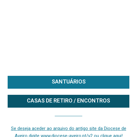
SANTUÁRIOS
CASAS DE RETIRO / ENCONTROS
Se deseja aceder ao arquivo do anterior site da diocese [ativo até fevereiro de 2024], clique aqui ou digite www.diocese-aveiro.pt/v2
Se deseja aceder ao arquivo do antigo site da Diocese de
Aveiro digite www.diocese-aveiro.pt/v2 ou clique aqui!