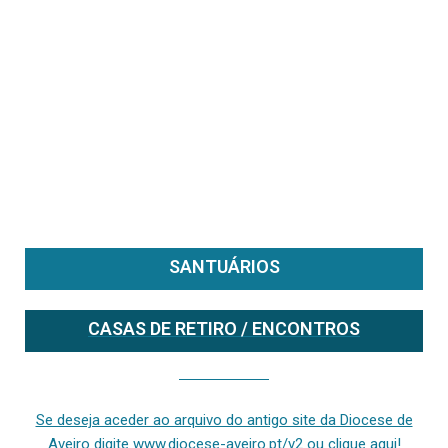
SANTUÁRIOS
CASAS DE RETIRO / ENCONTROS
Se deseja aceder ao arquivo do anterior site da diocese [ativo até fevereiro de 2024], clique aqui ou digite www.diocese-aveiro.pt/v2
Se deseja aceder ao arquivo do antigo site da Diocese de
Aveiro digite www.diocese-aveiro.pt/v2 ou clique aqui!