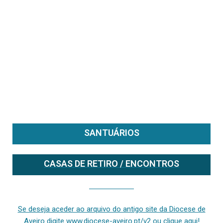
SANTUÁRIOS
CASAS DE RETIRO / ENCONTROS
Se deseja aceder ao arquivo do anterior site da diocese [ativo até fevereiro de 2024], clique aqui ou digite www.diocese-aveiro.pt/v2
Se deseja aceder ao arquivo do antigo site da Diocese de
Aveiro digite www.diocese-aveiro.pt/v2 ou clique aqui!