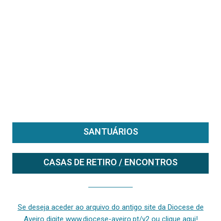
SANTUÁRIOS
CASAS DE RETIRO / ENCONTROS
Se deseja aceder ao arquivo do anterior site da diocese [ativo até fevereiro de 2024], clique aqui ou digite www.diocese-aveiro.pt/v2
Se deseja aceder ao arquivo do antigo site da Diocese de
Aveiro digite www.diocese-aveiro.pt/v2 ou clique aqui!