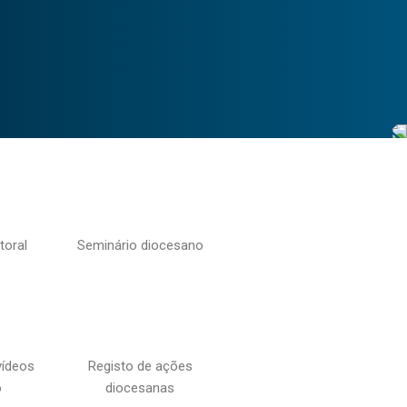
toral
Seminário diocesano
vídeos
Registo de ações
o
diocesanas