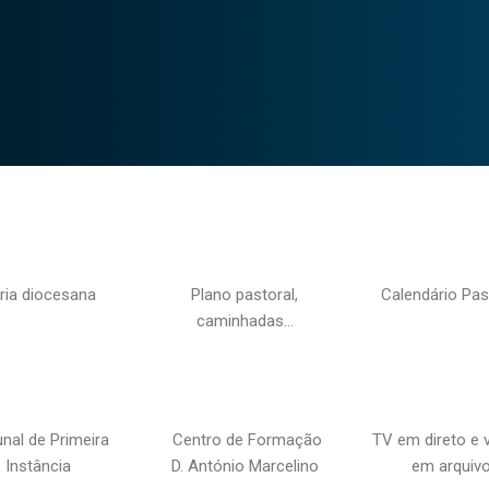
ria diocesana
Plano pastoral,
Calendário Pas
caminhadas…
unal de Primeira
Centro de Formação
TV em direto e 
Instância
D. António Marcelino
em arquiv