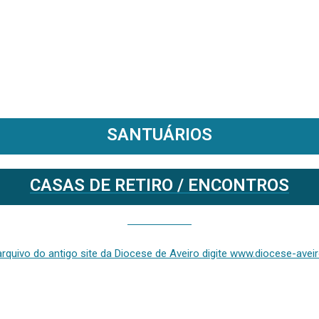
SANTUÁRIOS
CASAS DE RETIRO / ENCONTROS
Se deseja aceder ao arquivo do anterior site da diocese [ativo até fevereiro de 2024], clique aqui ou digite www.diocese-aveiro.pt/v2
rquivo do antigo site da Diocese de Aveiro digite www.diocese-aveiro