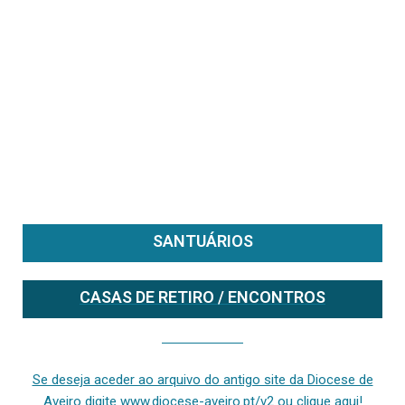
SANTUÁRIOS
CASAS DE RETIRO / ENCONTROS
Se deseja aceder ao arquivo do anterior site da diocese [ativo até fevereiro de 2024], clique aqui ou digite www.diocese-aveiro.pt/v2
Se deseja aceder ao arquivo do antigo site da Diocese de
Aveiro digite www.diocese-aveiro.pt/v2 ou clique aqui!