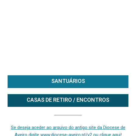
SANTUÁRIOS
CASAS DE RETIRO / ENCONTROS
Se deseja aceder ao arquivo do anterior site da diocese [ativo até fevereiro de 2024], clique aqui ou digite www.diocese-aveiro.pt/v2
Se deseja aceder ao arquivo do antigo site da Diocese de
Aveiro digite www.diocese-aveiro.pt/v2 ou clique aqui!