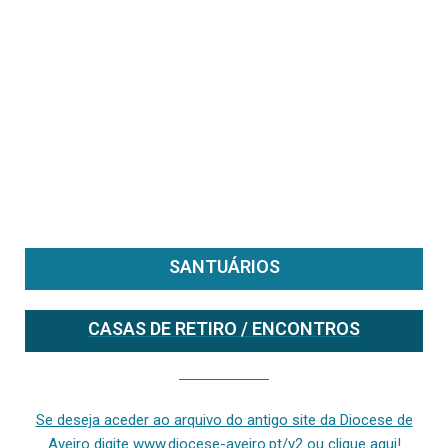
SANTUÁRIOS
CASAS DE RETIRO / ENCONTROS
Se deseja aceder ao arquivo do anterior site da diocese [ativo até fevereiro de 2024], clique aqui ou digite www.diocese-aveiro.pt/v2
Se deseja aceder ao arquivo do antigo site da Diocese de
Aveiro digite www.diocese-aveiro.pt/v2 ou clique aqui!