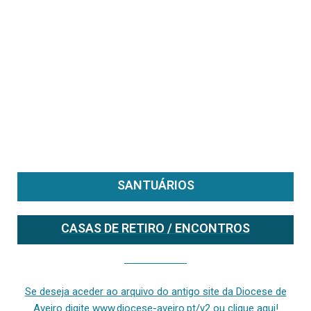
SANTUÁRIOS
CASAS DE RETIRO / ENCONTROS
Se deseja aceder ao arquivo do anterior site da diocese [ativo até fevereiro de 2024], clique aqui ou digite www.diocese-aveiro.pt/v2
Se deseja aceder ao arquivo do antigo site da Diocese de
Aveiro digite www.diocese-aveiro.pt/v2 ou clique aqui!