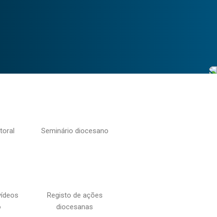
toral
Seminário diocesano
vídeos
Registo de ações
o
diocesanas