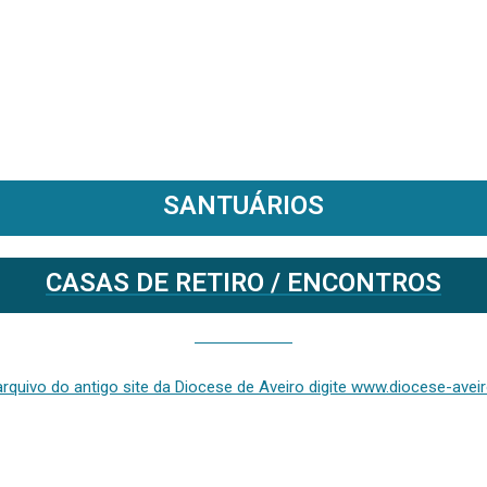
SANTUÁRIOS
CASAS DE RETIRO / ENCONTROS
Se deseja aceder ao arquivo do anterior site da diocese [ativo até fevereiro de 2024], clique aqui ou digite www.diocese-aveiro.pt/v2
rquivo do antigo site da Diocese de Aveiro digite www.diocese-aveiro