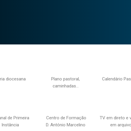
ria diocesana
Plano pastoral,
Calendário Pas
caminhadas…
unal de Primeira
Centro de Formação
TV em direto e 
Instância
D. António Marcelino
em arquiv