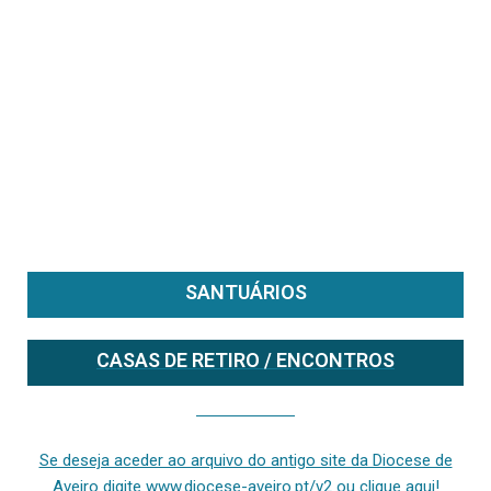
SANTUÁRIOS
CASAS DE RETIRO / ENCONTROS
Se deseja aceder ao arquivo do anterior site da diocese [ativo até fevereiro de 2024], clique aqui ou digite www.diocese-aveiro.pt/v2
Se deseja aceder ao arquivo do antigo site da Diocese de
Aveiro digite www.diocese-aveiro.pt/v2 ou clique aqui!