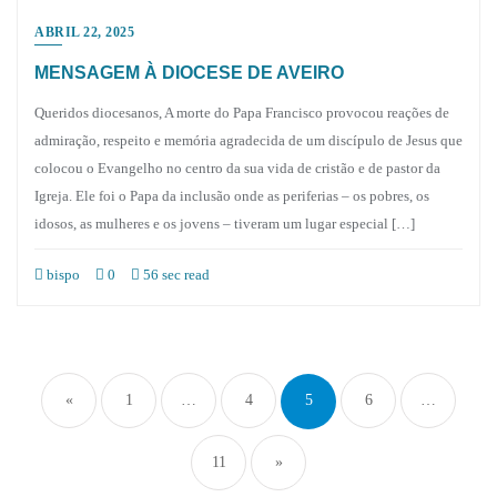
ABRIL 22, 2025
MENSAGEM À DIOCESE DE AVEIRO
Queridos diocesanos, A morte do Papa Francisco provocou reações de
admiração, respeito e memória agradecida de um discípulo de Jesus que
colocou o Evangelho no centro da sua vida de cristão e de pastor da
Igreja. Ele foi o Papa da inclusão onde as periferias – os pobres, os
idosos, as mulheres e os jovens – tiveram um lugar especial […]
bispo
0
56 sec read
Paginação
dos
«
1
…
4
5
6
…
conteúdos
11
»