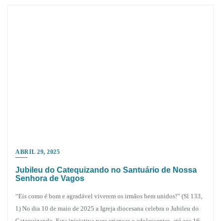
ABRIL 29, 2025
Jubileu do Catequizando no Santuário de Nossa
Senhora de Vagos
“Eis como é bom e agradável viverem os irmãos bem unidos!” (Sl 133,
1) No dia 10 de maio de 2025 a Igreja diocesana celebra o Jubileu do
Catequizando. Esta iniciativa para crianças e adolescentes, até aos 16