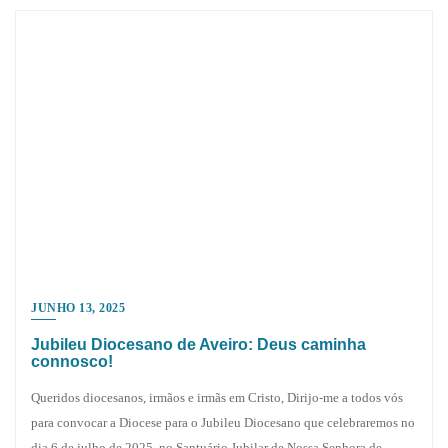
JUNHO 13, 2025
Jubileu Diocesano de Aveiro: Deus caminha
connosco!
Queridos diocesanos, irmãos e irmãs em Cristo, Dirijo-me a todos vós
para convocar a Diocese para o Jubileu Diocesano que celebraremos no
dia 6 de julho de 2025, no Santuário Jubilar de Nossa Senhora de