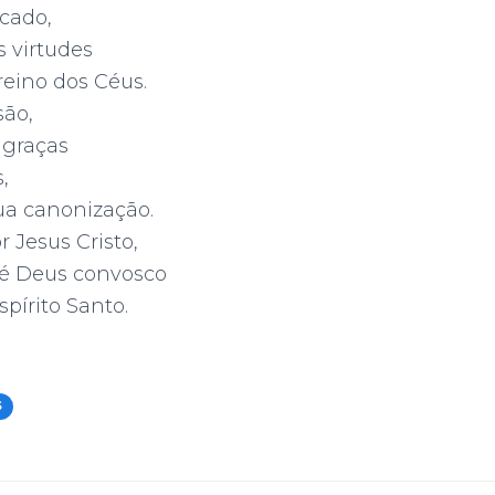
icado,
 virtudes
reino dos Céus.
são,
 graças
,
ua canonização.
 Jesus Cristo,
 é Deus convosco
pírito Santo.
S