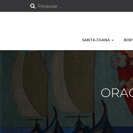
P
Pesquisar …
e
s
SANTA JOANA
BIS
q
u
i
s
ORA
a
r
p
o