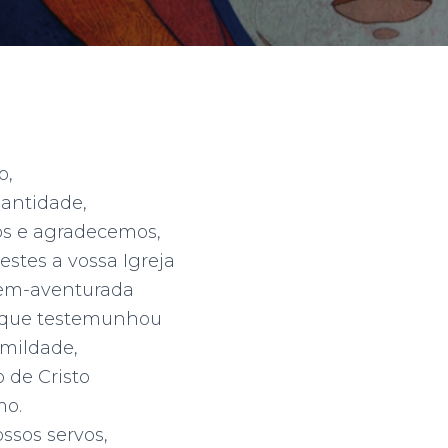
o,
santidade,
s e agradecemos,
stes a vossa Igreja
bem-aventurada
, que testemunhou
umildade,
 de Cristo
mo.
ossos servos,