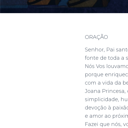
r
:
ORAÇÃO
Senhor, Pai sant
fonte de toda a 
Nós Vos louvamo
porque enriquece
com a vida da 
Joana Princesa
simplicidade, h
devoção à paixão
e amor ao próxi
Fazei que nós, v