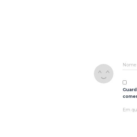
Nom
Guard
comen
Em que