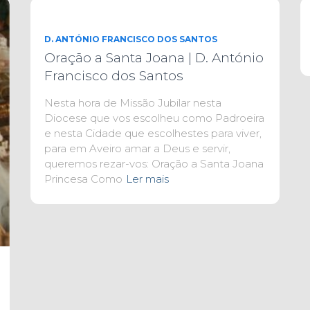
D. ANTÓNIO FRANCISCO DOS SANTOS
Oração a Santa Joana | D. António
Francisco dos Santos
Nesta hora de Missão Jubilar nesta
Diocese que vos escolheu como Padroeira
e nesta Cidade que escolhestes para viver,
para em Aveiro amar a Deus e servir,
queremos rezar-vos: Oração a Santa Joana
Princesa Como
Ler mais