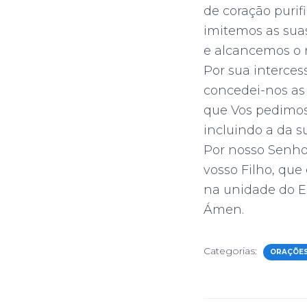
de coração purif
imitemos as suas
e alcancemos o 
Por sua interces
concedei-nos as
que Vos pedimos
incluindo a da s
Por nosso Senhor
vosso Filho, que
na unidade do Es
Ámen.
Categorias:
ORAÇÕE