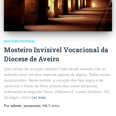
MOSTEIRO INVISIVEL
Mosteiro Invisível Vocacional da
Diocese de Aveiro
Que formas de vocação existem? Vida laicalA vocação não se
entende como um dom especial apenas de alguns. Todos somos
vocacionados. Neste sentido, a vocação dos fiéis leigos é de
«procurar o Reino de Deus através das coisas temporais,
ordenando-as segundo Deus» (Vaticano II, Lumen Gentium, 31).
Os leigos, como
Ler mais
Por
admin_vocacoes
, Há
5 anos