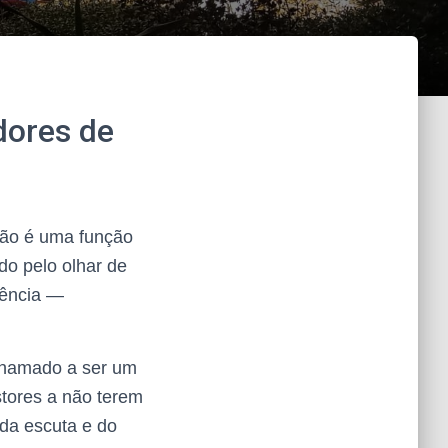
dores de
Não é uma função
do pelo olhar de
tência —
 chamado a ser um
tores a não terem
da escuta e do