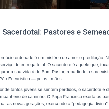
 Sacerdotal: Pastores e Semea
rdócio ordenado é um mistério de amor e predileção. 
erviço de entrega total. O sacerdote é aquele que, toca
igurar a sua vida à do Bom Pastor, repartindo a sua exis
Pão Eucarístico — pelos irmãos.
 onde tantos jovens se sentem perdidos, o sacerdote é
ompanheiro de caminho. O Papa Francisco exorta os pas
r as novas gerações, exercendo a “pedagogia divina” 