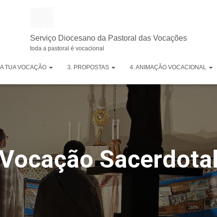
Serviço Diocesano da Pastoral das Vocações
toda a pastoral é vocacional
. A TUA VOCAÇÃO
3. PROPOSTAS
4. ANIMAÇÃO VOCACIONAL
Vocação Sacerdota