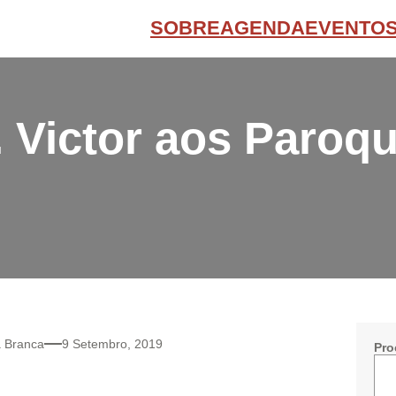
SOBRE
AGENDA
EVENTO
 Victor aos Paroq
a Branca
9 Setembro, 2019
Pro