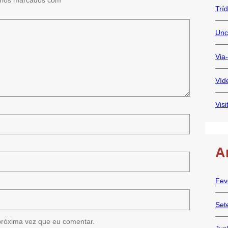
Trí
Unc
Via
Víd
Visi
A
Fev
Set
próxima vez que eu comentar.