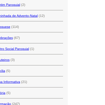
etim Paroquial
(2)
inhada de Advento-Natal
(12)
equese
(114)
ebrações
(67)
tro Social Paroquial
(1)
uteiros
(3)
ília
(5)
ha Informativa
(21)
ória
(5)
ormação
(247)