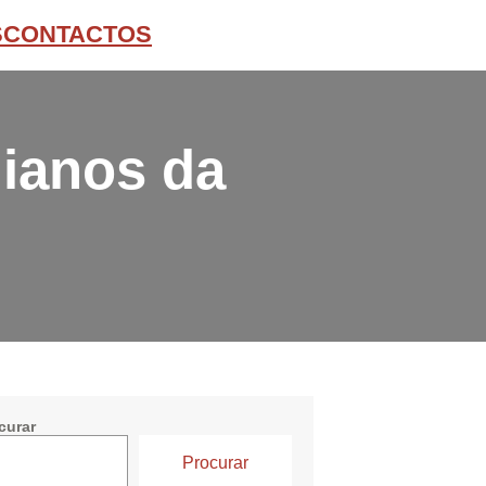
S
CONTACTOS
uianos da
curar
Procurar