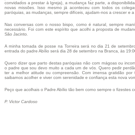
convidados a prestar à Igreja), a mudança faz parte, a disponibili
novas missões. Isso mesmo já aconteceu com todos os colega
paróquias, as mudanças, sempre difíceis, ajudam-nos a crescer e a
Nas conversas com o nosso bispo, como é natural, sempre manifes
necessário. Foi com este espírito que acolhi a proposta de muda
São Jacinto.
A minha tomada de posse na Torreira será no dia 21 de setembro
entrada do padre Abílio será dia 28 de setembro na Branca, às 19:0
Quero dizer que parto destas paróquias não com mágoas ou incomp
o padre que sou devo muito a cada um de vós. Quero pedir perdão,
ter a melhor atitude ou compreensão. Com imensa gratidão por 
saibamos acolher e viver com serenidade e confiança esta nova vo
Peço que acolhais o Padre Abílio tão bem como sempre o fizestes 
P. Victor Cardoso