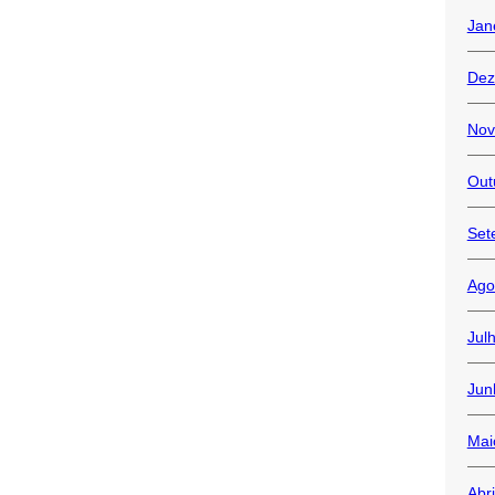
Jan
Dez
Nov
Out
Set
Ago
Jul
Jun
Mai
Abr