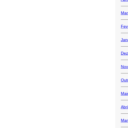
Mar
Fev
Jan
Dez
Nov
Out
Mai
Abr
Mar