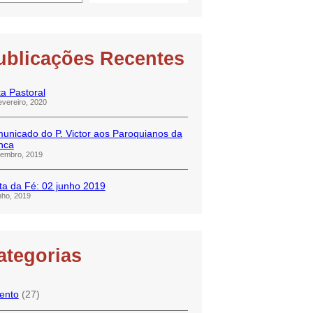
ublicações Recentes
ta Pastoral
evereiro, 2020
unicado do P. Victor aos Paroquianos da
nca
tembro, 2019
ta da Fé: 02 junho 2019
nho, 2019
ategorias
ento
(27)