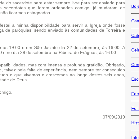
dade do sacerdote para estar sempre livre para ser enviado para
Bol
s sacerdotes que foram ordenados comigo, já mudaram de
 não ficarmos estagnados.
Cam
tei a minha disponibilidade para servir a Igreja onde fosse
nça de paróquias, sendo enviado às comunidades de Torreira e
Cat
 às 19:00 e em São Jacinto dia 22 de setembro, às 16:00. A
Cel
0 e no dia 29 de setembro na Ribeira de Fráguas, às 16:00.
Cen
atibilidades, mas com imensa e profunda gratidão. Obrigado,
 talvez pela falta de experiência, nem sempre ter conseguido
tudo o que vivemos e crescemos ao longo destes seis anos,
Esc
ntade de Deus.
comigo.
Fam
Fol
07/09/2019
Hist
Inf