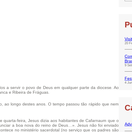
P
Visi
20 F
Com
Bra
9 Se
Fes
4 Ju
ados a servir o povo de Deus em qualquer parte da diocese. Ao
anca e Ribeira de Fráguas.
o, ao longo destes anos. O tempo passou tão rápido que nem
C
quarta-feira, Jesus dizia aos habitantes de Cafarnaum que o
Adv
nunciar a boa nova do reino de Deus…». Jesus não foi enviado
ntece no ministério sacerdotal (no serviço que os padres são