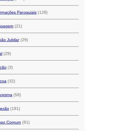
ormações Paroquiais
(128)
nsagem
(21)
são Jubilar
(29)
al
(29)
ção
(3)
coa
(32)
resma
(58)
lexão
(181)
mpo Comum
(81)