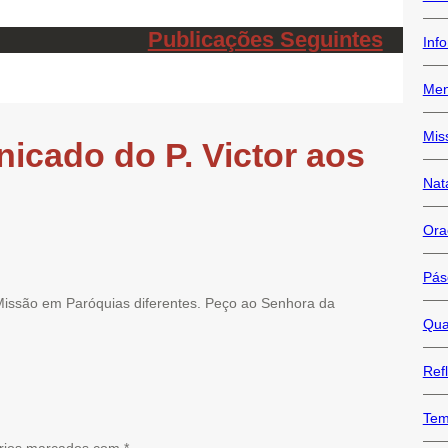
Publicações Seguintes
Inf
Me
Mis
cado do P. Victor aos
Nat
Ora
Pás
Missão em Paróquias diferentes. Peço ao Senhora da
Qua
Ref
Te
rios marcados com
*