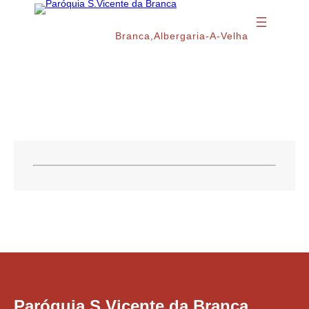
Saltar
para
o
Branca,Albergaria-A-Velha
conteúdo
Mês:
Setembro 2014
Paróquia S.Vicente da Branca