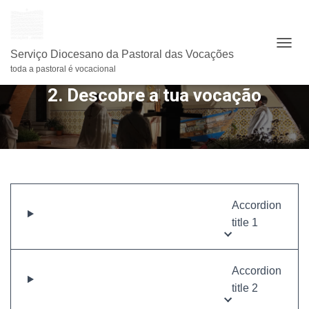
A
Serviço Diocesano da Pastoral das Vocações
L
toda a pastoral é vocacional
T
2. Descobre a tua vocação
E
R
N
A
R
A
N
A
V
Accordion
E
title 1
G
A
Ç
Ã
Accordion
O
title 2